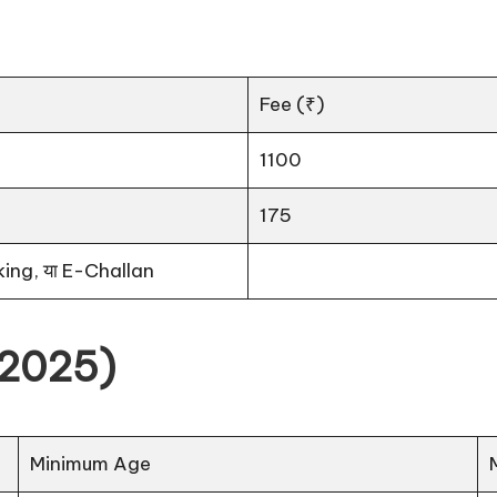
Fee (₹)
1100
175
ing, या E-Challan
.2025)
Minimum Age