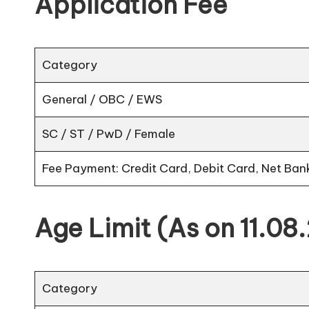
Application Fee
Category
General / OBC / EWS
SC / ST / PwD / Female
Fee Payment: Credit Card, Debit Card, Net Bank
Age Limit (As on 11.08
Category