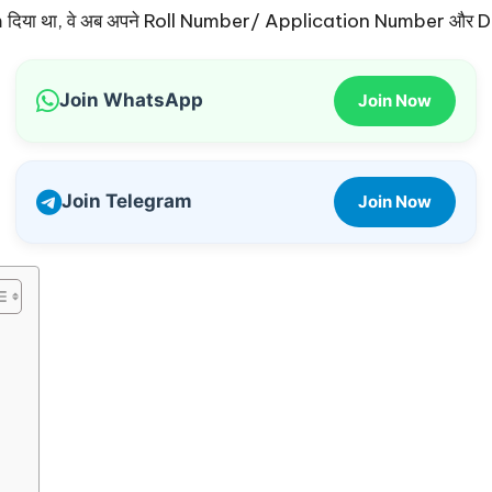
xam दिया था, वे अब अपने Roll Number/ Application Number और D
Join WhatsApp
Join Now
Join Telegram
Join Now