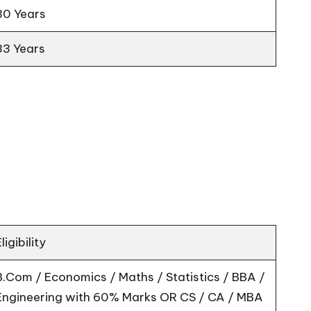
30 Years
33 Years
ligibility
B.Com / Economics / Maths / Statistics / BBA /
Engineering with 60% Marks OR CS / CA / MBA