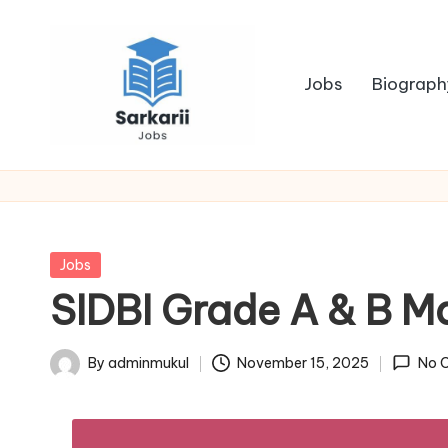
Skip
to
Jobs
Biograph
content
S
Sarkari
Jobs
a
r
Posted
Jobs
k
in
SIDBI Grade A & B M
a
By
adminmukul
November 15, 2025
No 
r
Posted
by
i