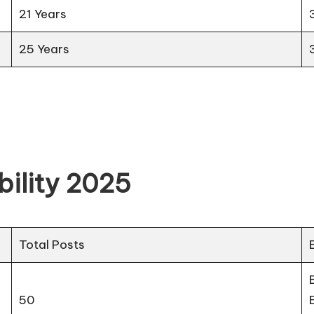
21 Years
25 Years
bility 2025
Total Posts
E
50