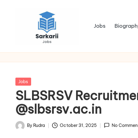
Skip
to
Jobs
Biograph
content
S
Sarkari
Jobs
a
r
Posted
Jobs
k
in
SLBSRSV Recruitment
a
@slbsrsv.ac.in
r
By
Rudra
October 31, 2025
No Commen
i
Posted
by