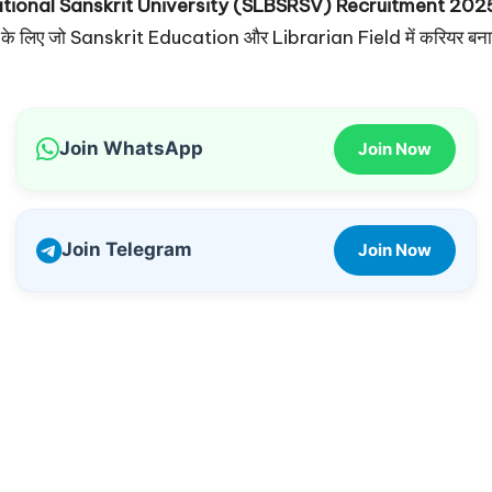
ational Sanskrit University (SLBSRSV) Recruitment 202
ारों के लिए जो Sanskrit Education और Librarian Field में करियर बना
Join WhatsApp
Join Now
Join Telegram
Join Now