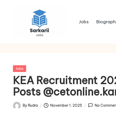
Skip
to
Jobs
Biograph
content
S
Sarkari
Jobs
a
r
Posted
Jobs
k
in
KEA Recruitment 202
a
Posts @cetonline.ka
r
By
Rudra
November 1, 2025
No Commen
i
Posted
by