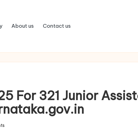
y
About us
Contact us
5 For 321 Junior Assist
rnataka.gov.in
ts