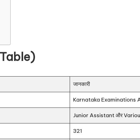
w Table)
जानकारी
Karnataka Examinations A
Junior Assistant और Vario
321