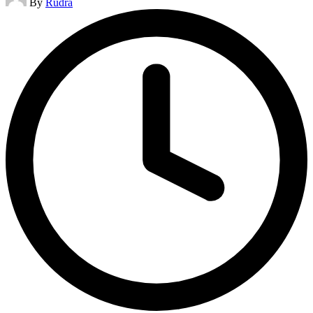
By
Rudra
by