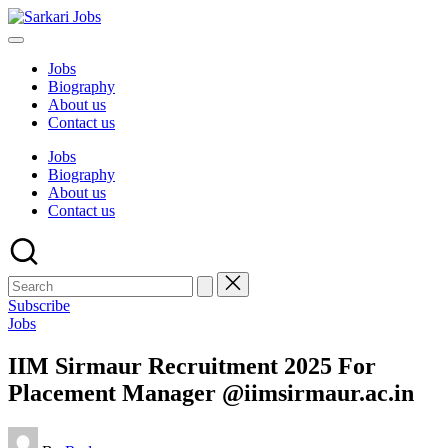
Skip
Sarkari
to
Sarkari
Jobs
content
Jobs
Jobs
Biography
About us
Contact us
Jobs
Biography
About us
Contact us
Search
for:
Subscribe
Posted
Jobs
in
IIM Sirmaur Recruitment 2025 For
Placement Manager @iimsirmaur.ac.in
Posted