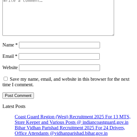
Name
*
Email
*
Website
Save my name, email, and website in this browser for the next
time I comment.
Latest Posts
Coast Guard Region (West) Recruitment 2025 For 13 MTS,
Store Keeper and Various Posts @ indiancoastguard.gov.in
Bihar Vidhan Parishad Recruitment 2025 For 24 Drivers,
Office Attendants @vidhanparishad.bihar.gov.in